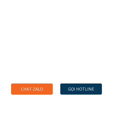
Cam kết chất lượng
Phân tích ⭐️ Triển khai ⭐️ Kiểm
thử ⭐️ Đồng hành
CHAT ZALO
GỌI HOTLINE