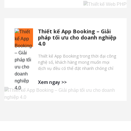
Thiết kế App Booking – Giải
pháp tối ưu cho doanh nghiệp
4.0
Thiết kế App Booking trong thời đại công
nghệ số, khách hàng mong muốn mọi
dịch vụ đều có thể đặt nhanh chóng chỉ
bằng một vài thao tác trên điện thoại.
Chính vì vậy, ứng dụng booking (đặt lịch
Xem ngay >>
– đặt xe – thuê dịch vụ…) đã trở thành
xu hướng tất yếu giúp doanh nghiệp
nâng tầm thương hiệu và tăng doanh thu
vượt bậc.