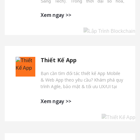
Sang Tech). Trong thời đại số hóa,
Blockchain không chỉ còn là công nghệ
Xem ngay >>
đứng sau tiền mã hóa mà đã trở thành
nền tảng cốt lõi cho nhiều lĩnh vực như tài
chính, y tế, giáo dục, logistics, và thậm chí
là quản trị công.
Thiết Kế App
Bạn cần tìm đối tác thiết kế App Mobile
& Web App theo yêu cầu? Khám phá quy
trình Agile, bảo mật & tối ưu UX/UI tại
Sang Tech – đội ngũ lập trình viên giàu
kinh nghiệm, cam kết hiệu suất & hỗ trợ
Xem ngay >>
dài hạn.