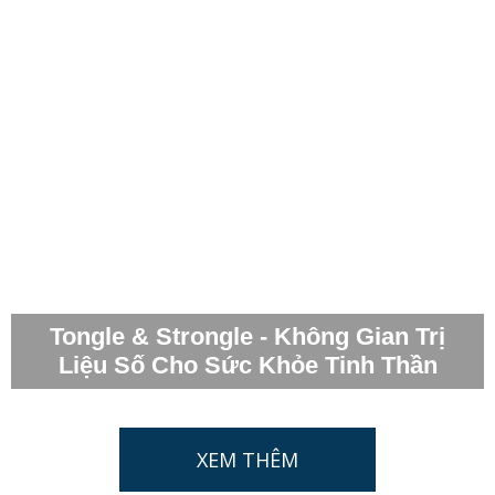
Tongle & Strongle - Không Gian Trị
Liệu Số Cho Sức Khỏe Tinh Thần
XEM THÊM