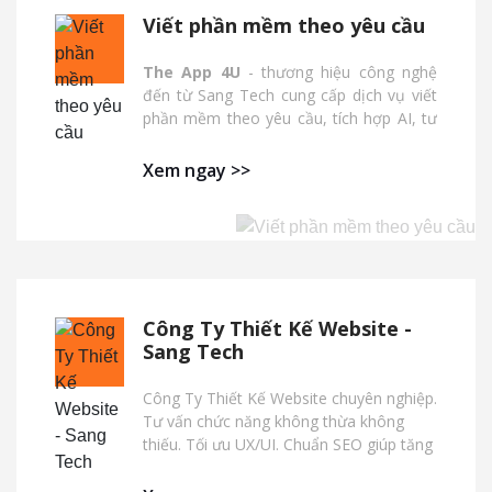
Viết phần mềm theo yêu cầu
The App 4U
- thương hiệu công nghệ
đến từ Sang Tech cung cấp dịch vụ viết
phần mềm theo yêu cầu, tích hợp AI, tư
vấn triển khai hiệu quả, cam kết bảo trì
dài hạn.
Xem ngay >>
Công Ty Thiết Kế Website -
Sang Tech
Công Ty Thiết Kế Website chuyên nghiệp.
Tư vấn chức năng không thừa không
thiếu. Tối ưu UX/UI. Chuẩn SEO giúp tăng
thứ hạng trên Google.