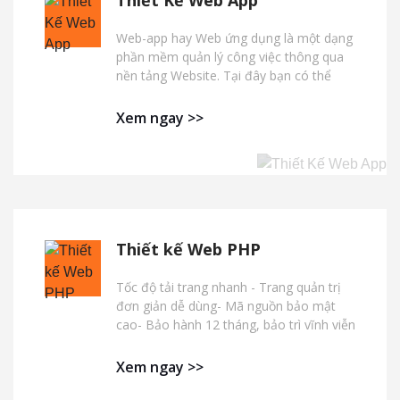
Web-app hay Web ứng dụng là một dạng
phần mềm quản lý công việc thông qua
nền tảng Website. Tại đây bạn có thể
thao tác sử dụng phần mềm hoàn toàn
online mà không lo mất dữ liệu hoặc gián
Xem ngay >>
đoạn.
Thiết kế Web PHP
Tốc độ tải trang nhanh - Trang quản trị
đơn giản dễ dùng- Mã nguồn bảo mật
cao- Bảo hành 12 tháng, bảo trì vĩnh viễn
- Có thể nâng cấp mở rộng chức năng
Xem ngay >>