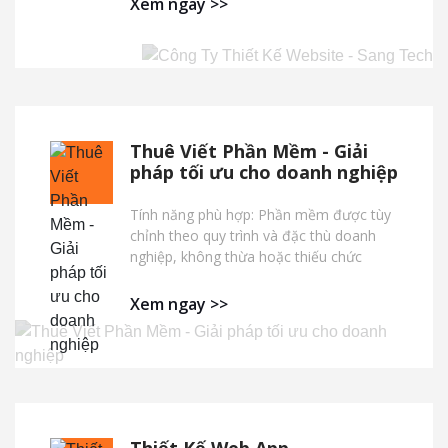
Xem ngay >>
Thuê Viết Phần Mềm - Giải
pháp tối ưu cho doanh nghiệp
Tính năng phù hợp: Phần mềm được tùy
chỉnh theo quy trình và đặc thù doanh
nghiệp, không thừa hoặc thiếu chức
năng. Bảo mật cao: Code riêng, hạn chế
rủi ro bảo mật. Dễ nâng cấp: Có thể mở
Xem ngay >>
rộng, cập nhật theo nhu cầu kinh doanh.
Tối ưu chi phí vận hành dài hạn: Dù chi
phí ban đầu cao hơn, nhưng giúp tiết
kiệm chi phí điều chỉnh, vận hành và
nâng cấp so với phần mềm có sẵn.
Thiết Kế Web App