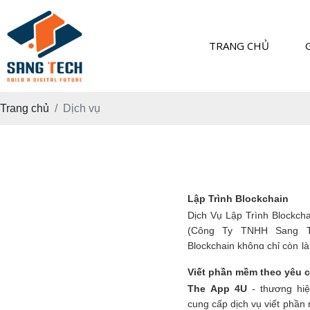
TRANG CHỦ
Trang chủ
Dịch vụ
Lập Trình Blockchain
Dịch Vụ Lập Trình Blockc
(Công Ty TNHH Sang Te
Blockchain không chỉ còn l
mà đã trở thành nền tảng c
Viết phần mềm theo yêu 
chính, y tế, giáo dục, logist
The App 4U
- thương hi
cung cấp dịch vụ viết phần 