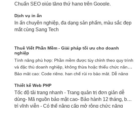
Chuẩn SEO giúp tăng thứ hạng trên Google.
Dịch vụ in ấn
In ấn chuyên nghiệp, đa dạng sản phẩm, màu sắc đẹp
mắt cùng Sang Tech
Thuê Viết Phần Mềm - Giải pháp tối ưu cho doanh
nghiệp
Tính năng phù hợp: Phần mềm được tùy chỉnh theo quy trình
và đặc thù doanh nghiệp, không thừa hoặc thiếu chức năng.
Bảo mật cao: Code riêng, hạn chế rủi ro bảo mật. Dễ nâng
cấp: Có thể mở rộng, cập nhật theo nhu cầu kinh doanh. Tối
Thiết kế Web PHP
ưu chi phí vận hành dài hạn: Dù chi phí ban đầu cao hơn,
Tốc độ tải trang nhanh - Trang quản trị đơn giản dễ
nhưng giúp tiết kiệm chi phí điều chỉnh, vận hành và nâng
dùng- Mã nguồn bảo mật cao- Bảo hành 12 tháng, bảo
cấp so với phần mềm có sẵn.
trì vĩnh viễn - Có thể nâng cấp mở rộng chức năng