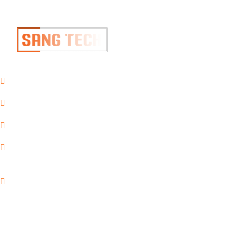
Hotline:
09375.08320
Website:
https://sangtech.vn/
Email:
sangtech.vn@gmail.com
VP Thủ Đức:
167 Nguyễn Khoa
Đăng, P.Cát Lái, TP.HCM
VP CVPM:
Lầu 4, Toà nhà
Genpacific (Công Viên Phần Mềm
Quang Trung) Tô Ký, P.Trung Mỹ
Tây, TP.HCM