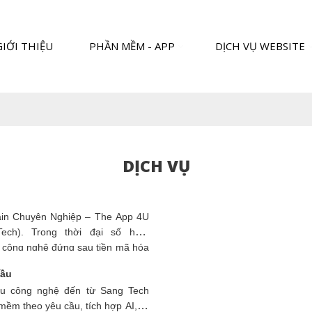
GIỚI THIỆU
PHẦN MỀM - APP
DỊCH VỤ WEBSITE
DỊCH VỤ
hain Chuyên Nghiệp – The App 4U
ch). Trong thời đại số hóa,
à công nghệ đứng sau tiền mã hóa
ốt lõi cho nhiều lĩnh vực như tài
cầu
ics, và thậm chí là quản trị công.
ệu công nghệ đến từ Sang Tech
mềm theo yêu cầu, tích hợp AI, tư