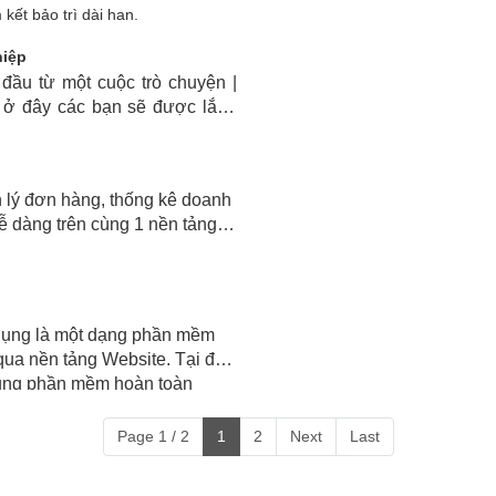
 kết bảo trì dài hạn.
hiệp
đầu từ một cuộc trò chuyện |
ì ở đây các bạn sẽ được lắng
 lý đơn hàng, thống kê doanh
dễ dàng trên cùng 1 nền tảng
ụng là một dạng phần mềm
qua nền tảng Website. Tại đây
dụng phần mềm hoàn toàn
ữ liệu hoặc gián đoạn.
Page 1 / 2
1
2
Next
Last