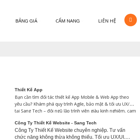
BẢNG GIÁ
CẨM NANG
LIÊN HỆ
Thiết Kế App
Bạn cần tìm đối tác thiết kế App Mobile & Web App theo
yêu cầu? Khám phá quy trình Agile, bảo mật & tối ưu UX/UI
tại Sang Tech – đội ngũ lập trình viên giàu kinh nghiệm, cam
kết hiệu suất & hỗ trợ dài hạn.
Công Ty Thiết Kế Website - Sang Tech
Công Ty Thiết Kế Website chuyên nghiệp. Tư vấn
chức năng không thừa không thiếu. Tối ưu UX/UI.